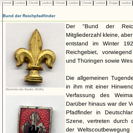
Chronik
Lexikon
Chronik
Lexikon
Chronik
Lexikon
Chronik
Lexikon
Gruppe
Lexikon
Bund der Reichpfadfinder
Der "Bund der Reich
Mitgliederzahl kleine, ab
entstand im Winter 19
Reichgebiet, vorwiegen
und Thüringen sowie Westf
Die allgemeinen Tugende
in ihm mit einer Hinwen
Abzeichen des Bundes (Wölfe)
Verfassung des Weimar
Darüber hinaus war der 
Pfadfinder in Deutschla
Szene, vertreten durch d
der Weltscoutbewegung