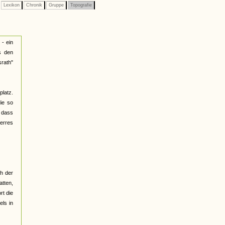
Lexikon
Chronik
Gruppe
Topografie
 - ein
s den
rath"
latz.
die so
 dass
erres
h der
tten,
rt die
els in