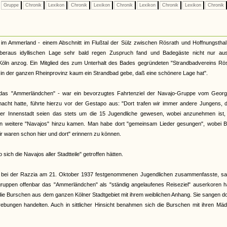
Gruppe
Chronik
Lexikon
Chronik
Lexikon
Chronik
Lexikon
Chronik
Lexikon
Chronik
 im Ammerland - einem Abschnitt im Flußtal der Sülz zwischen Rösrath und Hoffnungsthal
eraus idyllischen Lage sehr bald regen Zuspruch fand und Badegäste nicht nur au
ln anzog. Ein Mitglied des zum Unterhalt des Bades gegründeten "Strandbadvereins Rös
l in der ganzen Rheinprovinz kaum ein Strandbad gebe, daß eine schönere Lage hat".
das "Ammerländchen" - war ein bevorzugtes Fahrtenziel der Navajo-Gruppe vom Georgp
macht hatte, führte hierzu vor der Gestapo aus: "Dort trafen wir immer andere Jungens, 
lner Innenstadt seien das stets um die 15 Jugendliche gewesen, wobei anzunehmen ist,
ln weitere "Navajos" hinzu kamen. Man habe dort "gemeinsam Lieder gesungen", wobei B
ir waren schon hier und dort" erinnern zu können.
ch die Navajos aller Stadtteile" getroffen hätten.
r bei der Razzia am 21. Oktober 1937 festgenommenen Jugendlichen zusammenfasste, sa
uppen offenbar das "Ammerländchen" als "ständig angelaufenes Reiseziel" auserkoren ha
die Burschen aus dem ganzen Kölner Stadtgebiet mit ihrem weiblichen Anhang. Sie sangen do
ebungen handelten. Auch in sittlicher Hinsicht benahmen sich die Burschen mit ihren Mäd