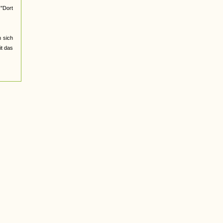
 "Dort
 sich
it das