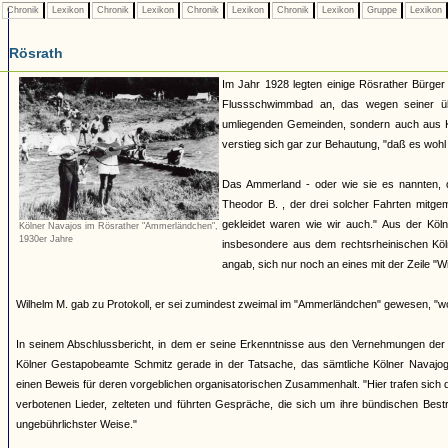
Chronik
Lexikon
Chronik
Lexikon
Chronik
Lexikon
Chronik
Lexikon
Gruppe
Lexikon
Rösrath
Im Jahr 1928 legten einige Rösrather Bürger
Flussschwimmbad an, das wegen seiner üb
umliegenden Gemeinden, sondern auch aus Kö
verstieg sich gar zur Behautung, "daß es woh
Das Ammerland - oder wie sie es nannten, 
Theodor B. , der drei solcher Fahrten mitge
gekleidet waren wie wir auch." Aus der Kö
Kölner Navajos im Rösrather "Ammerländchen",
1930er Jahre
insbesondere aus dem rechtsrheinischen Kö
angab, sich nur noch an eines mit der Zeile "W
Wilhelm M. gab zu Protokoll, er sei zumindest zweimal im "Ammerländchen" gewesen, "wo si
In seinem Abschlussbericht, in dem er seine Erkenntnisse aus den Vernehmungen de
Kölner Gestapobeamte Schmitz gerade in der Tatsache, das sämtliche Kölner Navajogr
einen Beweis für deren vorgeblichen organisatorischen Zusammenhalt. "Hier trafen sich 
verbotenen Lieder, zelteten und führten Gespräche, die sich um ihre bündischen Bestr
ungebührlichster Weise."