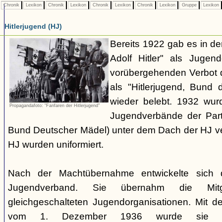
Chronik
Lexikon
Chronik
Lexikon
Chronik
Lexikon
Chronik
Lexikon
Gruppe
Lexikon
Hitlerjugend (HJ)
Bereits 1922 gab es in 
Adolf Hitler" als Jugen
vorübergehenden Verbot d
als "Hitlerjugend, Bund 
wieder belebt. 1932 wurd
Propagandafoto: "Fanfaren der Hitlerjugend"
Jugendverbände der Part
Bund Deutscher Mädel) unter dem Dach der HJ vere
HJ wurden uniformiert.
Nach der Machtübernahme entwickelte sich 
Jugendverband. Sie übernahm die Mitgl
gleichgeschalteten Jugendorganisationen. Mit 
vom 1. Dezember 1936 wurde sie zu