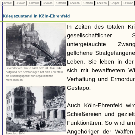
Chronik
Lexikon
Chronik
Lexikon
Chronik
Lexikon
Chronik
Lexikon
Gruppe
Lexikon
Kriegszustand in Köln-Ehrenfeld
In Zeiten des totalen K
gesellschaftlicher
untergetauchte Zwangs
geflohene Strafgefangene
Leben. Sie leben in der 
Leyendecker Straße nach dem 31. Mai 1942:
sich mit bewaffnetem W
Aufgrund der Zerstörungen bot sich Ehrenfeld
als Rückzugsgebiet für illegal lebende
Verhaftung und Ermordun
Menschen an.
Gestapo.
Auch Köln-Ehrenfeld wir
Schießereien und geziel
Funktionären. So wird a
Angehöriger der Waffe
Takuplatz 1944