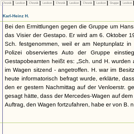
Chronik
Lexikon
Chronik
Lexikon
Chronik
Lexikon
Chronik
Lexikon
Gruppe
Lexikon
Karl-Heinz H.
Bei den Ermittlungen gegen die Gruppe um Hans S
das Visier der Gestapo. Er wird am 6. Oktober
Sch. festgenommen, weil er am Neptunplatz in 
Polizei observiertes Auto der Gruppe einsti
Gestapobeamten heißt es: „Sch. und H. wurden 
im Wagen sitzend - angetroffen. H. war im Besitze
heute informatorisch befragt wurde, erklärte, dass
den er gestern Nachmittag auf der Venloerstr. g
gesagt hätte, dass der Mercedes-Wagen auf dem 
Auftrag, den Wagen fortzufahren, habe er von B. ni