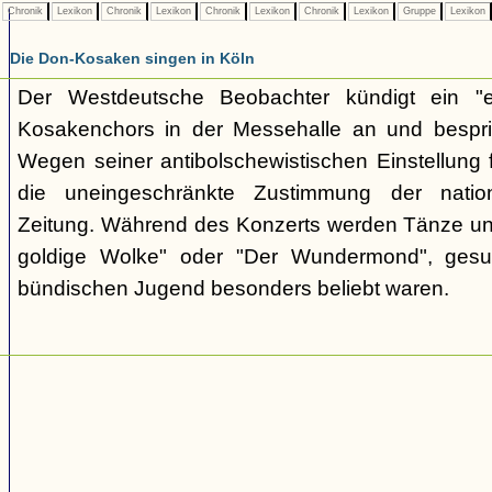
Chronik
Lexikon
Chronik
Lexikon
Chronik
Lexikon
Chronik
Lexikon
Gruppe
Lexikon
Die Don-Kosaken singen in Köln
Der Westdeutsche Beobachter kündigt ein "e
Kosakenchors in der Messehalle an und bespric
Wegen seiner antibolschewistischen Einstellung 
die uneingeschränkte Zustimmung der nationa
Zeitung. Während des Konzerts werden Tänze un
goldige Wolke" oder "Der Wundermond", gesu
bündischen Jugend besonders beliebt waren.