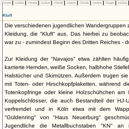
Chronik
Lexikon
Chronik
Lexikon
Chronik
Lexikon
Chronik
Lexikon
Gruppe
Lexikon
Kluft
Die verschiedenen jugendlichen Wandergruppen ze
Kleidung, die "Kluft" aus. Das hierbei zu beo
war zu - zumindest Beginn des Dritten Reiches - du
Zur Kleidung der "Navajos" etwa zählten häufi
karrierte Hemden, weiße Socken, halbhohe Stiefel
Halstücher und Skimützen. Außerdem trugen sie 
mit Toten- oder Hirschkopfplaketten, während die
Totenkopfringe oder kleine Holzschühchen am 
Koppelschlösser, die auch Bestandteil der HJ-
verfremdet und in Köln etwa mit dem Wappe
"Güldenring" von "Haus Neuerburg" geschmück
Jugendliche die Metallbuchstaben "KN" an 