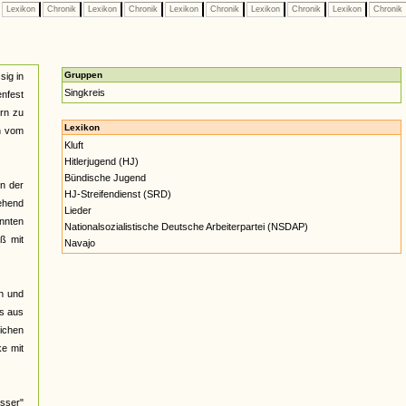
Lexikon
Chronik
Lexikon
Chronik
Lexikon
Chronik
Lexikon
Chronik
Lexikon
Chronik
Gruppen
sig in
Singkreis
nfest
ern zu
Lexikon
n vom
Kluft
Hitlerjugend (HJ)
Bündische Jugend
nn der
HJ-Streifendienst (SRD)
gehend
Lieder
annten
Nationalsozialistische Deutsche Arbeiterpartei (NSDAP)
ß mit
Navajo
h und
os aus
lichen
ke mit
sser"