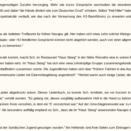
egenseitigen Zurufen hervorging. Mehr wie kurze Gespräche wechselten die einzelnen
üßt und dabei "die Hände ähnlich wie zum Deutschen Gruß" erhoben. Selbst "Heil Hitler" ha
 spektakulär verläuft, wie das nach der Vorwarnung des HJ-Bannführers zu erwarten un
ls beliebter Treffpunkt für Kölner Navajos gilt. Hier haben sich etwa zehn solcher Kleing
 staats- oder HJ-feindlichen Gespräche können nicht abgehört werden, auch von einer allge
ts zu bemerken."
srath kommt, macht Sch. im Restaurant "Haus Steeg" in der Nähe Rösraths eine in seinen
olgen haben wird. Im "Haus Steeg" hat sich eine etwa zehnköpfige Gruppe zusammengefunde
adfindern zusammen setzte. Die Jugendlichen haben sich über "frühere Fahrten in das Aus
insame Lieder mit Gitarrenbegleitung angestimmt". "Hierbei waren auch einige Lieder, di
Lieder abgedruckt waren. Dieses Liederbuch, so konnte Sch. ermitteln, sei vor kurzem in
" verteilt worden. "Es gelang mir, dieses sorgfältig aufbewahrte Heft in die Hand zu bek
 grünen Kreis versehen, in dem ein 'S' verzeichnet war." Auf der Umschlaginnenseite war zu 
Als besonders auffällig empfand es Sch., dass die im "Haus Steeg" anwesenden Navajos d
n und der bündischen Jugend gesungen wurden." Am Heftende sind freie Seiten zum Eintragen