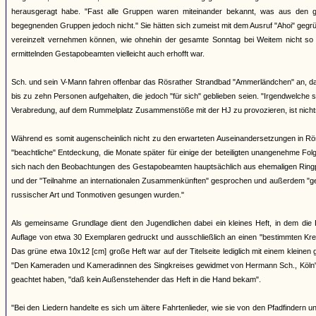
herausgeragt habe. "Fast alle Gruppen waren miteinander bekannt, was aus den g
begegnenden Gruppen jedoch nicht." Sie hätten sich zumeist mit dem Ausruf "Ahoi" gegr
vereinzelt vernehmen können, wie ohnehin der gesamte Sonntag bei Weitem nicht so
ermittelnden Gestapobeamten vielleicht auch erhofft war.
Sch. und sein V-Mann fahren offenbar das Rösrather Strandbad "Ammerländchen" an, das a
bis zu zehn Personen aufgehalten, die jedoch "für sich" geblieben seien. "Irgendwelche
Verabredung, auf dem Rummelplatz Zusammenstöße mit der HJ zu provozieren, ist nich
Während es somit augenscheinlich nicht zu den erwarteten Auseinandersetzungen in Rö
"beachtliche" Entdeckung, die Monate später für einige der beteiligten unangenehme F
sich nach den Beobachtungen des Gestapobeamten hauptsächlich aus ehemaligen Ringpf
und der "Teilnahme an internationalen Zusammenkünften" gesprochen und außerdem "geme
russischer Art und Tonmotiven gesungen wurden."
Als gemeinsame Grundlage dient den Jugendlichen dabei ein kleines Heft, in dem die 
Auflage von etwa 30 Exemplaren gedruckt und ausschließlich an einen "bestimmten Kreis
Das grüne etwa 10x12 [cm] große Heft war auf der Titelseite lediglich mit einem kleinen
"Den Kameraden und Kameradinnen des Singkreises gewidmet von Hermann Sch., Köln". 
geachtet haben, "daß kein Außenstehender das Heft in die Hand bekam".
"Bei den Liedern handelte es sich um ältere Fahrtenlieder, wie sie von den Pfadfinder