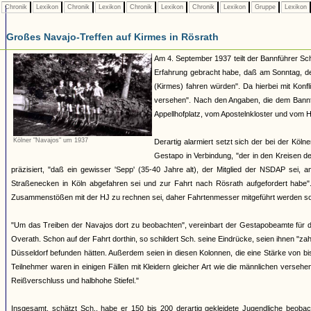
Chronik
Lexikon
Chronik
Lexikon
Chronik
Lexikon
Chronik
Lexikon
Gruppe
Lexikon
Großes Navajo-Treffen auf Kirmes in Rösrath
Am 4. September 1937 teilt der Bannführer Sch
Erfahrung gebracht habe, daß am Sonntag, de
(Kirmes) fahren würden". Da hierbei mit Konfl
versehen". Nach den Angaben, die dem Bannf
Appellhofplatz, vom Apostelnkloster und vom H
Kölner "Navajos" um 1937
Derartig alarmiert setzt sich der bei der Kö
Gestapo in Verbindung, "der in den Kreisen d
präzisiert, "daß ein gewisser 'Sepp' (35-40 Jahre alt), der Mitglied der NSDAP sei,
Straßenecken in Köln abgefahren sei und zur Fahrt nach Rösrath aufgefordert habe"
Zusammenstößen mit der HJ zu rechnen sei, daher Fahrtenmesser mitgeführt werden sol
"Um das Treiben der Navajos dort zu beobachten", vereinbart der Gestapobeamte für 
Overath. Schon auf der Fahrt dorthin, so schildert Sch. seine Eindrücke, seien ihnen "
Düsseldorf befunden hätten. Außerdem seien in diesen Kolonnen, die eine Stärke von b
Teilnehmer waren in einigen Fällen mit Kleidern gleicher Art wie die männlichen vers
Reißverschluss und halbhohe Stiefel."
Insgesamt, schätzt Sch., habe er 150 bis 200 derartig gekleidete Jugendliche beoba