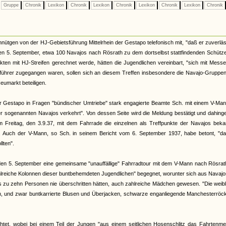
Gruppe
Chronik
Lexikon
Chronik
Lexikon
Chronik
Lexikon
Chronik
Lexikon
Chronik
nütgen von der HJ-Gebietsführung Mittelrhein der Gestapo telefonisch mit, "daß er zuverläs
n 5. September, etwa 100 Navajos nach Rösrath zu dem dortselbst stattfindenden Schütze
ikten mit HJ-Streifen gerechnet werde, hätten die Jugendlichen vereinbart, "sich mit Mess
ührer zugegangen waren, sollen sich an diesem Treffen insbesondere die Navajo-Gruppe
eumarkt beteiligen.
lner Gestapo in Fragen "bündischer Umtriebe" stark engagierte Beamte Sch. mit einem V-Ma
er sogenannten Navajos verkehrt". Von dessen Seite wird die Meldung bestätigt und dahin
 am Freitag, den 3.9.37, mit dem Fahrrade die einzelnen als Treffpunkte der Navajos bek
. Auch der V-Mann, so Sch. in seinem Bericht vom 6. September 1937, habe betont, "da
lten".
den 5. September eine gemeinsame "unauffällige" Fahrradtour mit dem V-Mann nach Rösrat
zahlreiche Kolonnen dieser buntbehemdeten Jugendlichen" begegnet, worunter sich aus Navaj
is zu zehn Personen nie überschritten hätten, auch zahlreiche Mädchen gewesen. "Die weib
ehen, und zwar buntkarrierte Blusen und Überjacken, schwarze enganliegende Manchesterröc
chtet, wobei bei einem Teil der Jungen "aus einem seitlichen Hosenschlitz das Fahrtenme