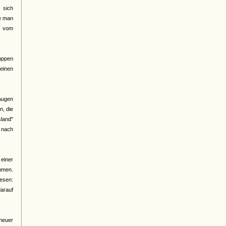
 sich
be man
d vom
ruppen
meinen
 Augen
n, die
land"
e nach
 einer
ommen.
lesen:
arauf
 neuer