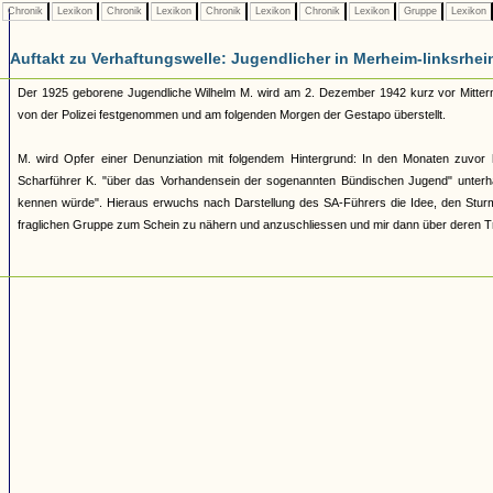
Chronik
Lexikon
Chronik
Lexikon
Chronik
Lexikon
Chronik
Lexikon
Gruppe
Lexikon
Auftakt zu Verhaftungswelle: Jugendlicher in Merheim-linksrh
Der 1925 geborene Jugendliche Wilhelm M. wird am 2. Dezember 1942 kurz vor Mittern
von der Polizei festgenommen und am folgenden Morgen der Gestapo überstellt.
M. wird Opfer einer Denunziation mit folgendem Hintergrund: In den Monaten zuvor 
Scharführer K. "über das Vorhandensein der sogenannten Bündischen Jugend" unterhal
kennen würde". Hieraus erwuchs nach Darstellung des SA-Führers die Idee, den Sturmma
fraglichen Gruppe zum Schein zu nähern und anzuschliessen und mir dann über deren Tr