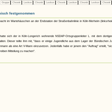
Gruppe
Chronik
Lexikon
Chronik
Lexikon
Chronik
Lexikon
Chronik
Lexikon
Chronik
einisch festgenommen
acht im Wartehäuschen an der Endstation der Straßenbahnlinie in Köln-Merheim (linksrhei
hatte sich der in Köln-Longerich wohnende NSDAP-Ortsgruppenleiter L. mit dem dortige
ten. Dieser teilte ihm mit, "dass er einige Jugendliche aus dem Lager der Bündischen J
nn als eine Art V-Mann einzusetzen. Jedenfalls habe er jenem den "Auftrag" erteilt, "si
eiben Mitteilung zu machen".