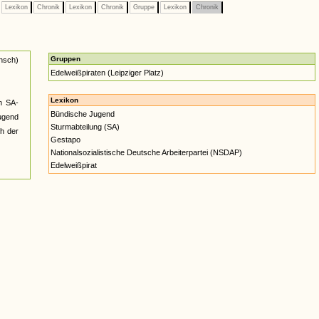
Lexikon
Chronik
Lexikon
Chronik
Gruppe
Lexikon
Chronik
Gruppen
nsch)
Edelweißpiraten (Leipziger Platz)
Lexikon
n SA-
Bündische Jugend
ugend
Sturmabteilung (SA)
ch der
Gestapo
Nationalsozialistische Deutsche Arbeiterpartei (NSDAP)
Edelweißpirat