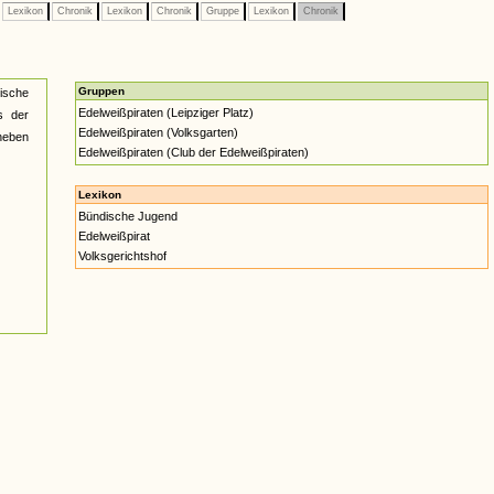
Lexikon
Chronik
Lexikon
Chronik
Gruppe
Lexikon
Chronik
Gruppen
dische
Edelweißpiraten (Leipziger Platz)
s der
Edelweißpiraten (Volksgarten)
 neben
Edelweißpiraten (Club der Edelweißpiraten)
Lexikon
Bündische Jugend
Edelweißpirat
Volksgerichtshof