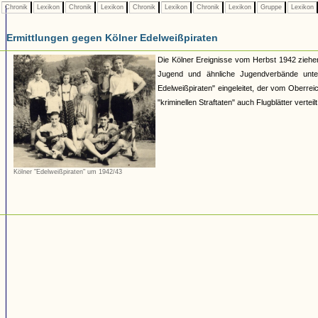
Chronik
Lexikon
Chronik
Lexikon
Chronik
Lexikon
Chronik
Lexikon
Gruppe
Lexikon
Ermittlungen gegen Kölner Edelweißpiraten
Die Kölner Ereignisse vom Herbst 1942 ziehe
Jugend und ähnliche Jugendverbände unter
Edelweißpiraten" eingeleitet, der vom Oberre
"kriminellen Straftaten" auch Flugblätter verte
Kölner "Edelweißpiraten" um 1942/43