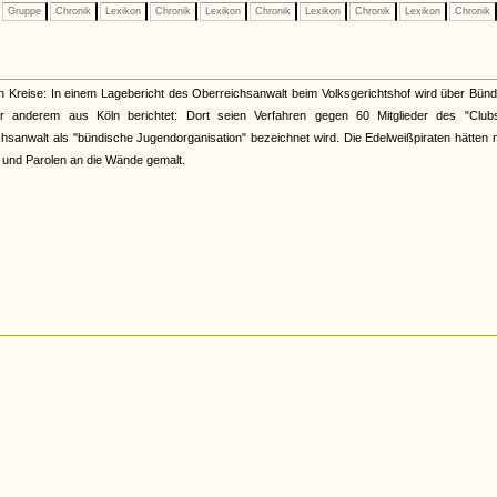
Gruppe
Chronik
Lexikon
Chronik
Lexikon
Chronik
Lexikon
Chronik
Lexikon
Chronik
n Kreise: In einem Lagebericht des Oberreichsanwalt beim Volksgerichtshof wird über Bün
 anderem aus Köln berichtet: Dort seien Verfahren gegen 60 Mitglieder des "Club
ichsanwalt als "bündische Jugendorganisation" bezeichnet wird. Die Edelweißpiraten hätten
ilt und Parolen an die Wände gemalt.