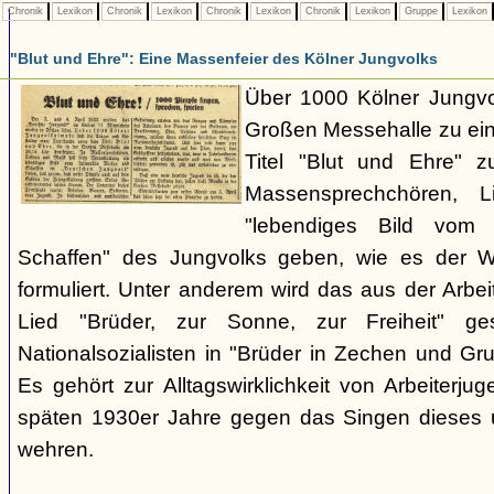
Chronik
Lexikon
Chronik
Lexikon
Chronik
Lexikon
Chronik
Lexikon
Gruppe
Lexikon
"Blut und Ehre": Eine Massenfeier des Kölner Jungvolks
Über 1000 Kölner Jungv
Großen Messehalle zu ein
Titel "Blut und Ehre" 
Massensprechchören, 
"lebendiges Bild vom 
Schaffen" des Jungvolks geben, wie es der W
formuliert. Unter anderem wird das aus der Ar
Lied "Brüder, zur Sonne, zur Freiheit" 
Nationalsozialisten in "Brüder in Zechen und Gr
Es gehört zur Alltagswirklichkeit von Arbeiterjug
späten 1930er Jahre gegen das Singen dieses 
wehren.