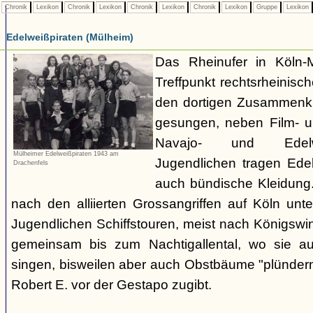
Chronik
Lexikon
Chronik
Lexikon
Chronik
Lexikon
Chronik
Lexikon
Gruppe
Lexikon
Edelweißpiraten (Mülheim)
Das Rheinufer in Köln-M
Treffpunkt rechtsrheinisch
den dortigen Zusammenkü
gesungen, neben Film- 
Navajo- und Edelwei
Mülheimer Edelweißpiraten 1943 am
Jugendlichen tragen Ede
Drachenfels
auch bündische Kleidun
nach den alliierten Grossangriffen auf Köln un
Jugendlichen Schiffstouren, meist nach Königswin
gemeinsam bis zum Nachtigallental, wo sie auf
singen, bisweilen aber auch Obstbäume "plündern"
Robert E. vor der Gestapo zugibt.