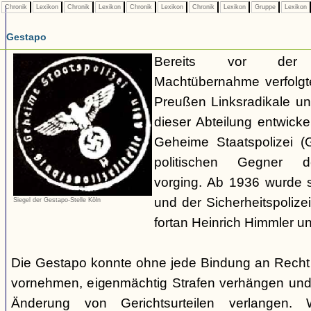
Chronik
Lexikon
Chronik
Lexikon
Chronik
Lexikon
Chronik
Lexikon
Gruppe
Lexikon
Gestapo
Bereits vor der nat
Machtübernahme verfolgte 
Preußen Linksradikale u
dieser Abteilung entwicke
Geheime Staatspolizei (
politischen Gegner de
vorging. Ab 1936 wurde si
und der Sicherheitspolize
Siegel der Gestapo-Stelle Köln
fortan Heinrich Himmler u
Die Gestapo konnte ohne jede Bindung an Rech
vornehmen, eigenmächtig Strafen verhängen und
Änderung von Gerichtsurteilen verlangen. Wi