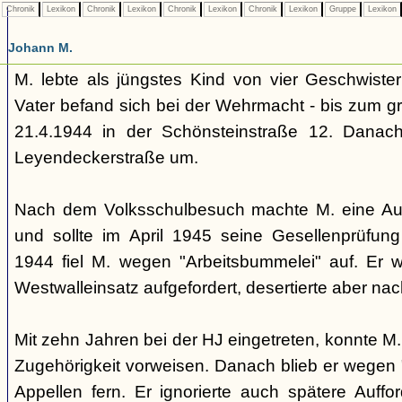
Chronik
Lexikon
Chronik
Lexikon
Chronik
Lexikon
Chronik
Lexikon
Gruppe
Lexikon
Johann M.
M. lebte als jüngstes Kind von vier Geschwister
Vater befand sich bei der Wehrmacht - bis zum 
21.4.1944 in der Schönsteinstraße 12. Danach
Leyendeckerstraße um.
Nach dem Volksschulbesuch machte M. eine Ausb
und sollte im April 1945 seine Gesellenprüfun
1944 fiel M. wegen "Arbeitsbummelei" auf. Er
Westwalleinsatz aufgefordert, desertierte aber nac
Mit zehn Jahren bei der HJ eingetreten, konnte M.
Zugehörigkeit vorweisen. Danach blieb er wegen 
Appellen fern. Er ignorierte auch spätere Auff