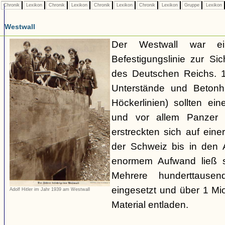
Chronik
Lexikon
Chronik
Lexikon
Chronik
Lexikon
Chronik
Lexikon
Gruppe
Lexikon
Westwall
Der Westwall war ein
Befestigungslinie zur S
des Deutschen Reichs. 1
Unterstände und Betonh
Höckerlinien) sollten ei
und vor allem Panzer 
erstreckten sich auf ei
der Schweiz bis in den
enormem Aufwand ließ si
Mehrere hunderttausen
eingesetzt und über 1 M
Adolf Hitler im Jahr 1939 am Westwall
Material entladen.