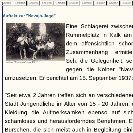
Chronik
Lexikon
Chronik
Lexikon
Chronik
Lexikon
Chronik
Lexikon
Gruppe
Lexikon
Auftakt zur "Navajo-Jagd"
Eine Schlägerei zwisch
Rummelplatz in Kalk am
dem offensichtlich sch
Zusammenhang ermitte
Sch. die Gelegenheit, se
Kölner "Navajos" um 1937
gegen die Kölner "Nava
umzusetzen. Er berichtet am 15. September 1937:
"Seit etwa 2 Jahren treffen sich an verschieden
Stadt Jungendliche im Alter von 15 - 20 Jahren, d
Kleidung die Aufmerksamkeit ebenso auf sich
schamloses und herausforderndes Benehmen. Es 
Burschen, die sich meist auch in Begleitung ein