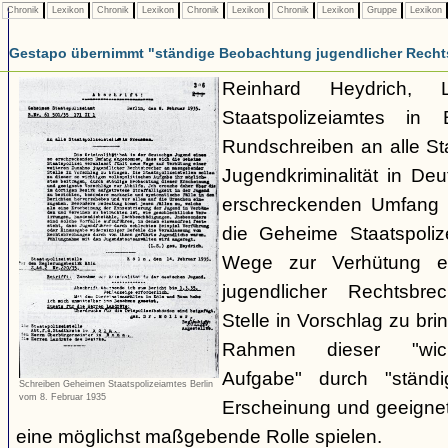
Chronik
Lexikon
Chronik
Lexikon
Chronik
Lexikon
Chronik
Lexikon
Gruppe
Lexikon
Gestapo übernimmt "ständige Beobachtung jugendlicher Recht
Reinhard Heydrich, 
Staatspolizeiamtes in 
Rundschreiben an alle Staa
Jugendkriminalität in De
erschreckenden Umfang
die Geheime Staatspolize
Wege zur Verhütung e
jugendlicher Rechtsbr
Stelle in Vorschlag zu bri
Rahmen dieser "wicht
Aufgabe" durch "ständ
Schreiben Geheimen Staatspolizeiamtes Berlin
vom 8. Februar 1935
Erscheinung und geeignet
eine möglichst maßgebende Rolle spielen.