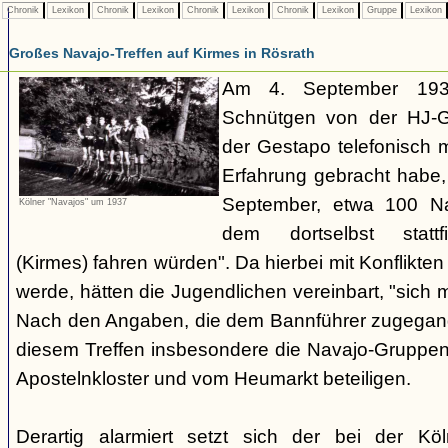
Chronik
Lexikon
Chronik
Lexikon
Chronik
Lexikon
Chronik
Lexikon
Gruppe
Lexikon
Großes Navajo-Treffen auf Kirmes in Rösrath
Am 4. September 1937
Schnütgen von der HJ-Ge
der Gestapo telefonisch m
Erfahrung gebracht habe
September, etwa 100 N
Kölner "Navajos" um 1937
dem dortselbst stattf
(Kirmes) fahren würden". Da hierbei mit Konflikten
werde, hätten die Jugendlichen vereinbart, "sich 
Nach den Angaben, die dem Bannführer zugegang
diesem Treffen insbesondere die Navajo-Gruppen
Apostelnkloster und vom Heumarkt beteiligen.
Derartig alarmiert setzt sich der bei der K