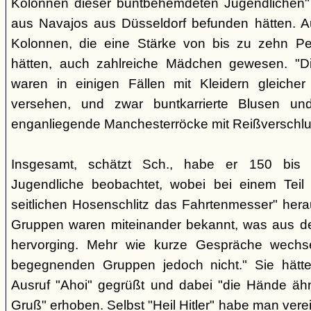
Kolonnen dieser buntbehemdeten Jugendlichen" 
aus Navajos aus Düsseldorf befunden hätten. A
Kolonnen, die eine Stärke von bis zu zehn Per
hätten, auch zahlreiche Mädchen gewesen. "Di
waren in einigen Fällen mit Kleidern gleicher
versehen, und zwar buntkarrierte Blusen un
enganliegende Manchesterröcke mit Reißverschlus
Insgesamt, schätzt Sch., habe er 150 bis 2
Jugendliche beobachtet, wobei bei einem Tei
seitlichen Hosenschlitz das Fahrtenmesser" hera
Gruppen waren miteinander bekannt, was aus de
hervorging. Mehr wie kurze Gespräche wechse
begegnenden Gruppen jedoch nicht." Sie hätt
Ausruf "Ahoi" gegrüßt und dabei "die Hände äh
Gruß" erhoben. Selbst "Heil Hitler" habe man ver