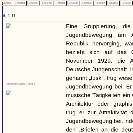
Chronik
Lexikon
Chronik
Lexikon
Chronik
Lexikon
Chronik
Lexikon
Gruppe
Lexikon
dj 1.11
Eine Gruppierung, di
Jugendbewegung am A
Republik hervorging, wa
bezieht sich auf das
November 1929, die Ab
Deutsche Jungenschaft. I
genannt „tusk“, trug wese
Eberhard Kölbel ("tusk")
Jugendbewegung bei. Er f
musische Tätigkeiten ein 
Architektur oder graphi
trug er zur Attraktivität
Jugendbewegung bei, inde
den „Briefen an die deut