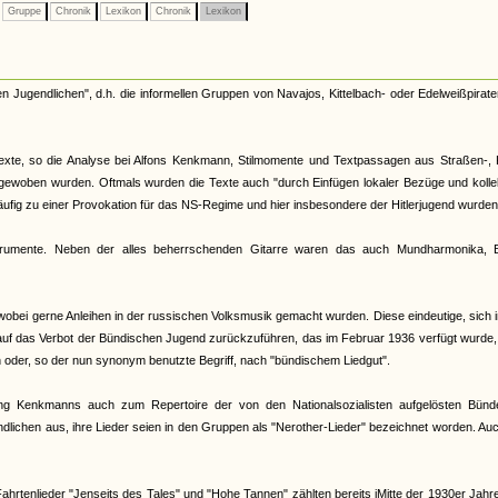
Gruppe
Chronik
Lexikon
Chronik
Lexikon
en Jugendlichen", d.h. die informellen Gruppen von Navajos, Kittelbach- oder Edelweißpirate
stexte, so die Analyse bei Alfons Kenkmann, Stilmomente und Textpassagen aus Straßen-, 
ngewoben wurden. Oftmals wurden die Texte auch "durch Einfügen lokaler Bezüge und kolle
häufig zu einer Provokation für das NS-Regime und hier insbesondere der Hitlerjugend wurden
trumente. Neben der alles beherrschenden Gitarre waren das auch Mundharmonika, B
wobei gerne Anleihen in der russischen Volksmusik gemacht wurden. Diese eindeutige, sich 
auf das Verbot der Bündischen Jugend zurückzuführen, das im Februar 1936 verfügt wurde
oder, so der nun synonym benutzte Begriff, nach "bündischem Liedgut".
ng Kenkmanns auch zum Repertoire der von den Nationalsozialisten aufgelösten Bünd
ndlichen aus, ihre Lieder seien in den Gruppen als "Nerother-Lieder" bezeichnet worden. Au
hrtenlieder "Jenseits des Tales" und "Hohe Tannen" zählten bereits iMitte der 1930er Jah