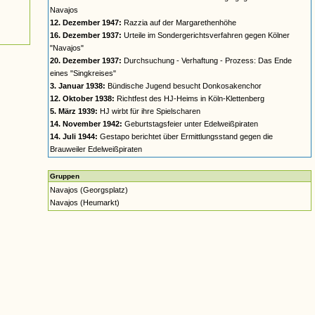
Navajos
12. Dezember 1947:
Razzia auf der Margarethenhöhe
16. Dezember 1937:
Urteile im Sondergerichtsverfahren gegen Kölner
"Navajos"
20. Dezember 1937:
Durchsuchung - Verhaftung - Prozess: Das Ende
eines "Singkreises"
3. Januar 1938:
Bündische Jugend besucht Donkosakenchor
12. Oktober 1938:
Richtfest des HJ-Heims in Köln-Klettenberg
5. März 1939:
HJ wirbt für ihre Spielscharen
14. November 1942:
Geburtstagsfeier unter Edelweißpiraten
14. Juli 1944:
Gestapo berichtet über Ermittlungsstand gegen die
Brauweiler Edelweißpiraten
Gruppen
Navajos (Georgsplatz)
Navajos (Heumarkt)