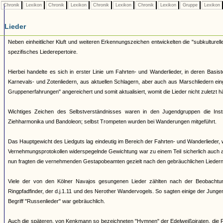
Chronik
Lexikon
Chronik
Lexikon
Chronik
Lexikon
Chronik
Lexikon
Gruppe
Lexikon
Lieder
Neben einheitlicher Kluft und weiteren Erkennungszeichen entwickelten die "subkulturell
spezifisches Liederepertoire.
Hierbei handelte es sich in erster Linie um Fahrten- und Wanderlieder, in deren Basi
Karnevals- und Zotenliedern, aus aktuellen Schlagern, aber auch aus Marschliedern ei
Gruppenerfahrungen" angereichert und somit aktualisiert, womit die Lieder nicht zuletzt 
Wichtiges Zeichen des Selbstverständnisses waren in den Jugendgruppen die Ins
Ziehharmonika und Bandoleon; selbst Trompeten wurden bei Wanderungen mitgeführt.
Das Hauptgewicht des Liedguts lag eindeutig im Bereich der Fahrten- und Wanderlieder, 
Vernehmungsprotokollen widerspegelnde Gewichtung war zu einem Teil sicherlich auch 
nun fragten die vernehmenden Gestapobeamten gezielt nach den gebräuchlichen Liedern 
Viele der von den Kölner Navajos gesungenen Lieder zählten nach der Beobachtu
Ringpfadfinder, der d.j.1.11 und des Nerother Wandervogels. So sagten einige der Junge
Begriff "Russenlieder" war gebräuchlich.
Auch die späteren, von Kenkmann so bezeichneten "Hymnen" der Edelweißpiraten, die Fa