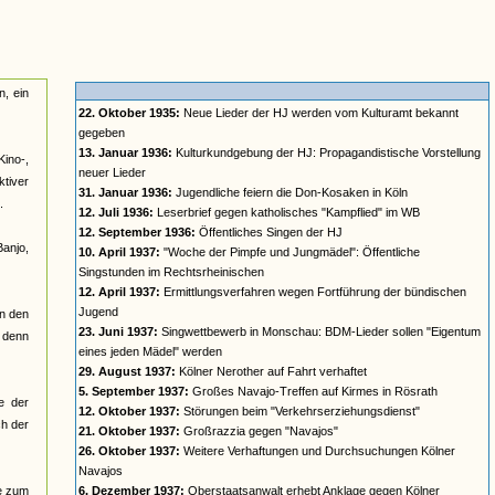
n, ein
22. Oktober 1935:
Neue Lieder der HJ werden vom Kulturamt bekannt
gegeben
13. Januar 1936:
Kulturkundgebung der HJ: Propagandistische Vorstellung
Kino-,
neuer Lieder
ktiver
31. Januar 1936:
Jugendliche feiern die Don-Kosaken in Köln
.
12. Juli 1936:
Leserbrief gegen katholisches "Kampflied" im WB
12. September 1936:
Öffentliches Singen der HJ
anjo,
10. April 1937:
"Woche der Pimpfe und Jungmädel": Öffentliche
Singstunden im Rechtsrheinischen
12. April 1937:
Ermittlungsverfahren wegen Fortführung der bündischen
Jugend
in den
23. Juni 1937:
Singwettbewerb in Monschau: BDM-Lieder sollen "Eigentum
, denn
eines jeden Mädel" werden
29. August 1937:
Kölner Nerother auf Fahrt verhaftet
5. September 1937:
Großes Navajo-Treffen auf Kirmes in Rösrath
e der
12. Oktober 1937:
Störungen beim "Verkehrserziehungsdienst"
ch der
21. Oktober 1937:
Großrazzia gegen "Navajos"
26. Oktober 1937:
Weitere Verhaftungen und Durchsuchungen Kölner
Navajos
re zum
6. Dezember 1937:
Oberstaatsanwalt erhebt Anklage gegen Kölner