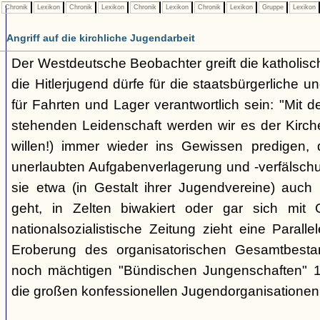
Chronik
Lexikon
Chronik
Lexikon
Chronik
Lexikon
Chronik
Lexikon
Gruppe
Lexikon
Angriff auf die kirchliche Jugendarbeit
Der Westdeutsche Beobachter greift die katholisch
die Hitlerjugend dürfe für die staatsbürgerliche un
für Fahrten und Lager verantwortlich sein: "Mit
stehenden Leidenschaft werden wir es der Kirche
willen!) immer wieder ins Gewissen predigen, 
unerlaubten Aufgabenverlagerung und -verfälsch
sie etwa (in Gestalt ihrer Jugendvereine) auch k
geht, in Zelten biwakiert oder gar sich mit G
nationalsozialistische Zeitung zieht eine Paralle
Eroberung des organisatorischen Gesamtbest
noch mächtigen "Bündischen Jungenschaften" 1
die großen konfessionellen Jugendorganisationen