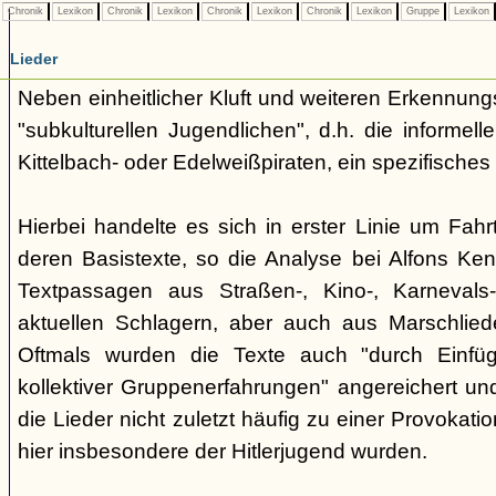
Chronik
Lexikon
Chronik
Lexikon
Chronik
Lexikon
Chronik
Lexikon
Gruppe
Lexikon
Lieder
Neben einheitlicher Kluft und weiteren Erkennung
"subkulturellen Jugendlichen", d.h. die informe
Kittelbach- oder Edelweißpiraten, ein spezifisches 
Hierbei handelte es sich in erster Linie um Fahr
deren Basistexte, so die Analyse bei Alfons K
Textpassagen aus Straßen-, Kino-, Karnevals
aktuellen Schlagern, aber auch aus Marschlie
Oftmals wurden die Texte auch "durch Einfü
kollektiver Gruppenerfahrungen" angereichert und 
die Lieder nicht zuletzt häufig zu einer Provokat
hier insbesondere der Hitlerjugend wurden.