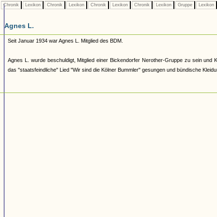
Chronik
Lexikon
Chronik
Lexikon
Chronik
Lexikon
Chronik
Lexikon
Gruppe
Lexikon
Agnes L.
Seit Januar 1934 war Agnes L. Mitglied des BDM.
Agnes L. wurde beschuldigt, Mitglied einer Bickendorfer Nerother-Gruppe zu sein und K
das "staatsfeindliche" Lied "Wir sind die Kölner Bummler" gesungen und bündische Kleid