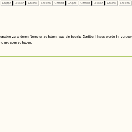
Gruppe
Lexikon
Chronik
Lexikon
Chronik
Gruppe
Chronik
Lexikon
Chronik
Lexikon
ontakte zu anderen Nerother zu halten, was sie bestritt. Darüber hinaus wurde ihr vorgew
ung getragen zu haben.