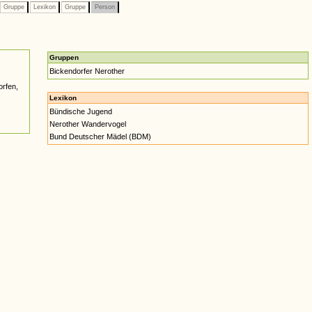
Gruppe
Lexikon
Gruppe
Person
Gruppen
Bickendorfer Nerother
orfen,
Lexikon
Bündische Jugend
Nerother Wandervogel
Bund Deutscher Mädel (BDM)