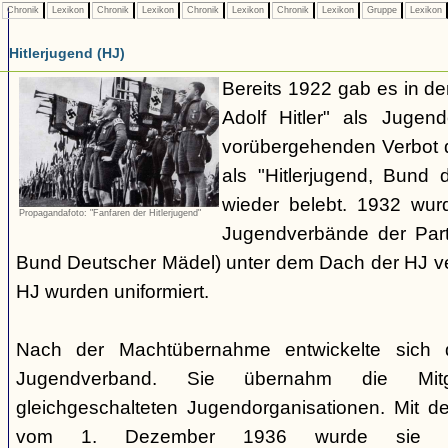
Chronik
Lexikon
Chronik
Lexikon
Chronik
Lexikon
Chronik
Lexikon
Gruppe
Lexikon
Hitlerjugend (HJ)
Bereits 1922 gab es in 
Adolf Hitler" als Jugen
vorübergehenden Verbot d
als "Hitlerjugend, Bund 
wieder belebt. 1932 wurd
Propagandafoto: "Fanfaren der Hitlerjugend"
Jugendverbände der Part
Bund Deutscher Mädel) unter dem Dach der HJ vere
HJ wurden uniformiert.
Nach der Machtübernahme entwickelte sich 
Jugendverband. Sie übernahm die Mitgl
gleichgeschalteten Jugendorganisationen. Mit 
vom 1. Dezember 1936 wurde sie zu