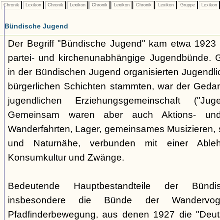
Chronik
Lexikon
Chronik
Lexikon
Chronik
Lexikon
Chronik
Lexikon
Gruppe
Lexikon
Bündische Jugend
Der Begriff "Bündische Jugend" kam etwa 1923 a
partei- und kirchenunabhängige Jugendbünde.
in der Bündischen Jugend organisierten Jugendli
bürgerlichen Schichten stammten, war der Geda
jugendlichen Erziehungsgemeinschaft ("Jug
Gemeinsam waren aber auch Aktions- und
Wanderfahrten, Lager, gemeinsames Musizieren, s
und Naturnähe, verbunden mit einer Ableh
Konsumkultur und Zwänge.
Bedeutende Hauptbestandteile der Bünd
insbesondere die Bünde der Wandervo
Pfadfinderbewegung, aus denen 1927 die "Deuts