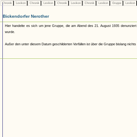
Chronik
Lexikon
Chronik
Lexikon
Chronik
Lexikon
Chronik
Lexikon
Gruppe
Lexikon
Bickendorfer Nerother
Hier handelte es sich um jene Gruppe, die am Abend des 21. August 1935 denunzier
wurde.
Außer den unter diesem Datum geschilderten Vorfällen ist über die Gruppe bislang nichts