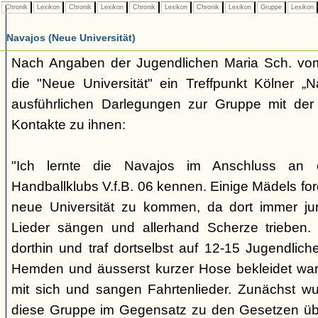
Chronik
Lexikon
Chronik
Lexikon
Chronik
Lexikon
Chronik
Lexikon
Gruppe
Lexikon
Navajos (Neue Universität)
Nach Angaben der Jugendlichen Maria Sch. vo
die "Neue Universität" ein Treffpunkt Kölner „N
ausführlichen Darlegungen zur Gruppe mit der 
Kontakte zu ihnen:
"Ich lernte die Navajos im Anschluss an
Handballklubs V.f.B. 06 kennen. Einige Mädels for
neue Universität zu kommen, da dort immer ju
Lieder sängen und allerhand Scherze trieben.
dorthin und traf dortselbst auf 12-15 Jugendliche,
Hemden und äusserst kurzer Hose bekleidet war
mit sich und sangen Fahrtenlieder. Zunächst wus
diese Gruppe im Gegensatz zu den Gesetzen üb