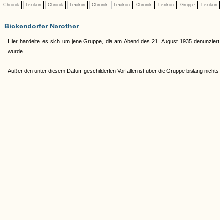
Chronik
Lexikon
Chronik
Lexikon
Chronik
Lexikon
Chronik
Lexikon
Gruppe
Lexikon
Bickendorfer Nerother
Hier handelte es sich um jene Gruppe, die am Abend des 21. August 1935 denunzier
wurde.
Außer den unter diesem Datum geschilderten Vorfällen ist über die Gruppe bislang nichts