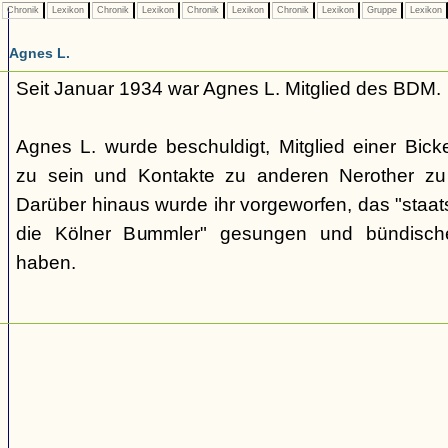
Chronik
Lexikon
Chronik
Lexikon
Chronik
Lexikon
Chronik
Lexikon
Gruppe
Lexikon
Agnes L.
Seit Januar 1934 war Agnes L. Mitglied des BDM.
Agnes L. wurde beschuldigt, Mitglied einer Bick
zu sein und Kontakte zu anderen Nerother zu h
Darüber hinaus wurde ihr vorgeworfen, das "staats
die Kölner Bummler" gesungen und bündisch
haben.