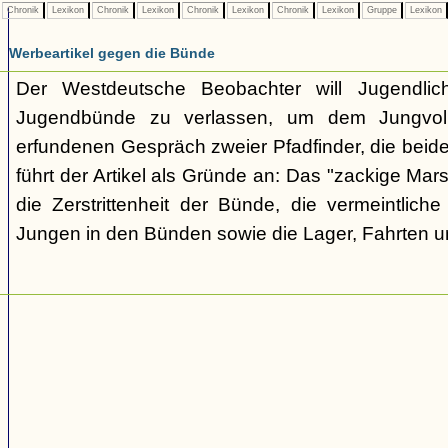
Chronik
Lexikon
Chronik
Lexikon
Chronik
Lexikon
Chronik
Lexikon
Gruppe
Lexikon
Werbeartikel gegen die Bünde
Der Westdeutsche Beobachter will Jugendli
Jugendbünde zu verlassen, um dem Jungvolk
erfundenen Gespräch zweier Pfadfinder, die beid
führt der Artikel als Gründe an: Das "zackige Mars
die Zerstrittenheit der Bünde, die vermeintlich
Jungen in den Bünden sowie die Lager, Fahrten 