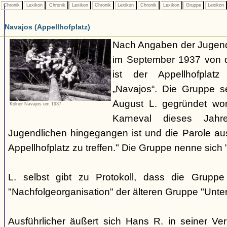
Chronik
Lexikon
Chronik
Lexikon
Chronik
Lexikon
Chronik
Lexikon
Gruppe
Lexikon
Navajos (Appellhofplatz)
Nach Angaben der Jugendl
im September 1937 von d
ist der Appellhofplatz
„Navajos“. Die Gruppe s
August L. gegründet wor
Kölner Navajos um 1937
Karneval dieses Jah
Jugendlichen hingegangen ist und die Parole a
Appellhofplatz zu treffen." Die Gruppe nenne sich 
L. selbst gibt zu Protokoll, dass die Gruppe
"Nachfolgeorganisation" der älteren Gruppe "Unt
Ausführlicher äußert sich Hans R. in seiner V