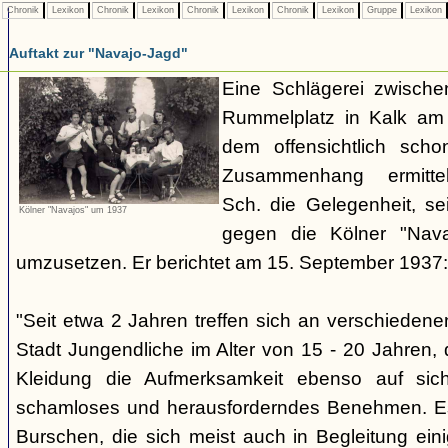
Chronik
Lexikon
Chronik
Lexikon
Chronik
Lexikon
Chronik
Lexikon
Gruppe
Lexikon
Auftakt zur "Navajo-Jagd"
Eine Schlägerei zwisch
Rummelplatz in Kalk am
dem offensichtlich sch
Zusammenhang ermitte
Sch. die Gelegenheit, se
Kölner "Navajos" um 1937
gegen die Kölner "Nava
umzusetzen. Er berichtet am 15. September 1937:
"Seit etwa 2 Jahren treffen sich an verschieden
Stadt Jungendliche im Alter von 15 - 20 Jahren, d
Kleidung die Aufmerksamkeit ebenso auf sich
schamloses und herausforderndes Benehmen. Es 
Burschen, die sich meist auch in Begleitung ein