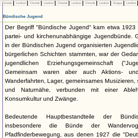
Chronik
Lexikon
Chronik
Lexikon
Chronik
Lexikon
Chronik
Lexikon
Gruppe
Lexikon
Bündische Jugend
Der Begriff "Bündische Jugend" kam etwa 1923 a
partei- und kirchenunabhängige Jugendbünde.
in der Bündischen Jugend organisierten Jugendli
bürgerlichen Schichten stammten, war der Geda
jugendlichen Erziehungsgemeinschaft ("Jug
Gemeinsam waren aber auch Aktions- und
Wanderfahrten, Lager, gemeinsames Musizieren, s
und Naturnähe, verbunden mit einer Ableh
Konsumkultur und Zwänge.
Bedeutende Hauptbestandteile der Bünd
insbesondere die Bünde der Wandervo
Pfadfinderbewegung, aus denen 1927 die "Deuts