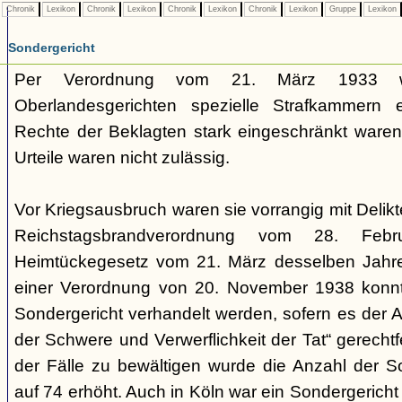
Chronik
Lexikon
Chronik
Lexikon
Chronik
Lexikon
Chronik
Lexikon
Gruppe
Lexikon
Sondergericht
Per Verordnung vom 21. März 1933 
Oberlandesgerichten spezielle Strafkammern e
Rechte der Beklagten stark eingeschränkt waren.
Urteile waren nicht zulässig.
Vor Kriegsausbruch waren sie vorrangig mit Deli
Reichstagsbrandverordnung vom 28. Fe
Heimtückegesetz vom 21. März desselben Jahres
einer Verordnung von 20. November 1938 konnte
Sondergericht verhandelt werden, sofern es der 
der Schwere und Verwerflichkeit der Tat“ gerechtf
der Fälle zu bewältigen wurde die Anzahl der 
auf 74 erhöht. Auch in Köln war ein Sondergericht