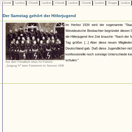
Chronik
Lexikon
Chronik
Lexikon
Chronik
Lexikon
Chronik
Lexikon
Gruppe
Lexikon
Der Samstag gehört der Hitlerjugend
Im Herbst 1934 wird der sogenannte "Staa
Westdeutsche Beobachter begründet diesen Schr
die Hitlerjugend ihre Zeit brauche: "Nach de
Tag größer. [...] Aber diese neuen Mitglie
Deutschland gab. Daß diese Jugendlichen nicht g
konfessionelle noch sonstige Unterschiede k
schulen."
Aus dem Fotoalbum eines HJ-Führers:
„Jungzug IV“ beim Fototermin im Sommer 1936