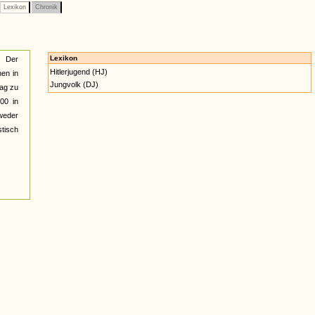
Lexikon
Chronik
Lexikon
. Der
Hitlerjugend (HJ)
hen in
Jungvolk (DJ)
Tag zu
00 in
 weder
stisch