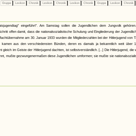
Gruppe
Lexikon
Chronik
Lexikon
Chronik
Lexikon
Chronik
Gruppe
Lexikon
Chronik
tsjugendtag" eingeführt". Am Samstag sollen die Jugendlichen dem Jungvolk gehören
itt offen damit, dass die nationalsozialistische Schulung und Eingliederung der Jugendlic
r Machtübernahme am 30. Januar 1933 wurden die Mitgliederzahlen bei der Hitlerjugend von 
der kamen aus den verschiedensten Bünden, deren es damals ja bekanntlich weit über 1
leich im Geiste der Hitlerjugend dachten, ist selbstverständlich. [...] Die Hitlerjugend, die
ennt, mußte gezwungenermaßen diese Jugendlichen umformen; sie mußte sie nationalsoziali