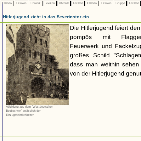
Chronik
Lexikon
Chronik
Lexikon
Chronik
Lexikon
Chronik
Lexikon
Gruppe
Lexikon
Hitlerjugend zieht in das Severinstor ein
Die Hitlerjugend feiert de
pompös mit Flaggen-
Feuerwerk und Fackelzug
großes Schild "Schlaget
dass man weithin sehen
von der Hitlerjugend genut
Abbildung aus dem "Westdeutschen
Beobachter" anlässlich der
Einzugsfeierlichkeiten