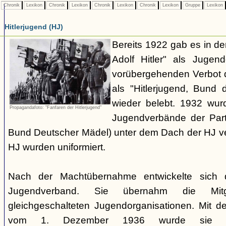
Chronik
Lexikon
Chronik
Lexikon
Chronik
Lexikon
Chronik
Lexikon
Gruppe
Lexikon
Hitlerjugend (HJ)
Bereits 1922 gab es in 
Adolf Hitler" als Jugen
vorübergehenden Verbot d
als "Hitlerjugend, Bund 
wieder belebt. 1932 wurd
Propagandafoto: "Fanfaren der Hitlerjugend"
Jugendverbände der Part
Bund Deutscher Mädel) unter dem Dach der HJ vere
HJ wurden uniformiert.
Nach der Machtübernahme entwickelte sich 
Jugendverband. Sie übernahm die Mitgl
gleichgeschalteten Jugendorganisationen. Mit 
vom 1. Dezember 1936 wurde sie zu