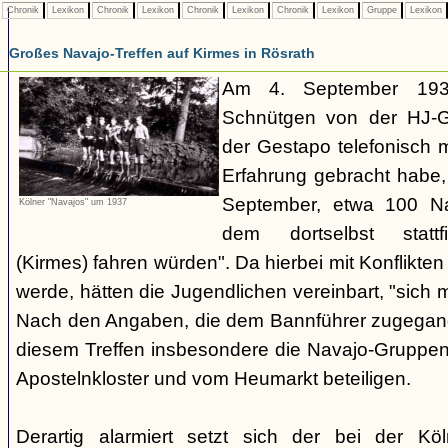
Chronik
Lexikon
Chronik
Lexikon
Chronik
Lexikon
Chronik
Lexikon
Gruppe
Lexikon
Großes Navajo-Treffen auf Kirmes in Rösrath
Am 4. September 1937
Schnütgen von der HJ-Ge
der Gestapo telefonisch m
Erfahrung gebracht habe
September, etwa 100 N
Kölner "Navajos" um 1937
dem dortselbst stattf
(Kirmes) fahren würden". Da hierbei mit Konflikten
werde, hätten die Jugendlichen vereinbart, "sich 
Nach den Angaben, die dem Bannführer zugegang
diesem Treffen insbesondere die Navajo-Gruppen
Apostelnkloster und vom Heumarkt beteiligen.
Derartig alarmiert setzt sich der bei der K