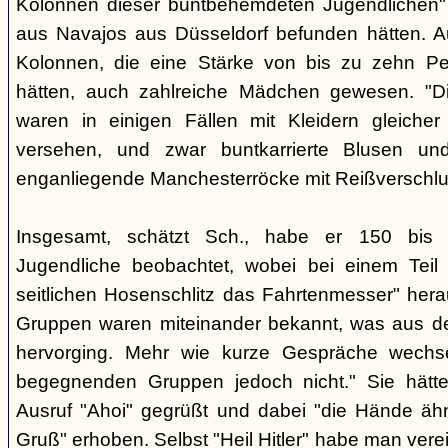
Kolonnen dieser buntbehemdeten Jugendlichen" 
aus Navajos aus Düsseldorf befunden hätten. A
Kolonnen, die eine Stärke von bis zu zehn Per
hätten, auch zahlreiche Mädchen gewesen. "Di
waren in einigen Fällen mit Kleidern gleicher
versehen, und zwar buntkarrierte Blusen un
enganliegende Manchesterröcke mit Reißverschlus
Insgesamt, schätzt Sch., habe er 150 bis 2
Jugendliche beobachtet, wobei bei einem Tei
seitlichen Hosenschlitz das Fahrtenmesser" hera
Gruppen waren miteinander bekannt, was aus de
hervorging. Mehr wie kurze Gespräche wechse
begegnenden Gruppen jedoch nicht." Sie hätt
Ausruf "Ahoi" gegrüßt und dabei "die Hände äh
Gruß" erhoben. Selbst "Heil Hitler" habe man ver