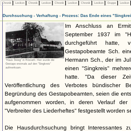
Chronik
Lexikon
Chronik
Lexikon
Chronik
Lexikon
Chronik
Lexikon
Gruppe
Lexikon
Durchsuchung - Verhaftung - Prozess: Das Ende eines "Singkre
Im Anschluss an Ermit
September 1937 im "H
durchgeführt hatte, 
Gestapobeamte Sch. ein
Hermann Sch., der im Jul
"Haus Steeg" in Rösrath: Hier wurde die
Gestapo erstmals auf den "Singkreis"
einen "Singkreis" mehrer
aufmerksam.
hatte. "Da dieser Zei
Veröffentlichung des Verbotes bündischer Be
Begründung des Gestapobeamten, seien die ents
aufgenommen worden, in deren Verlauf der V
"Verbreiter des Liederheftes" festgestellt worden se
Die Hausdurchsuchung bringt Interessantes z