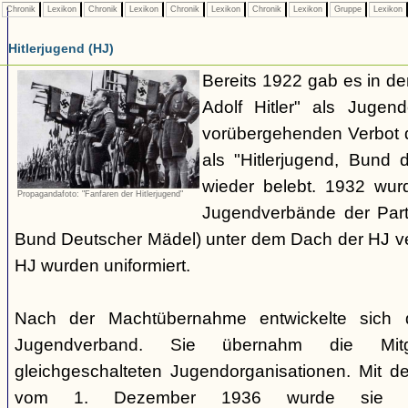
Chronik
Lexikon
Chronik
Lexikon
Chronik
Lexikon
Chronik
Lexikon
Gruppe
Lexikon
Hitlerjugend (HJ)
Bereits 1922 gab es in 
Adolf Hitler" als Jugen
vorübergehenden Verbot d
als "Hitlerjugend, Bund 
wieder belebt. 1932 wurd
Propagandafoto: "Fanfaren der Hitlerjugend"
Jugendverbände der Part
Bund Deutscher Mädel) unter dem Dach der HJ vere
HJ wurden uniformiert.
Nach der Machtübernahme entwickelte sich 
Jugendverband. Sie übernahm die Mitgl
gleichgeschalteten Jugendorganisationen. Mit 
vom 1. Dezember 1936 wurde sie zu