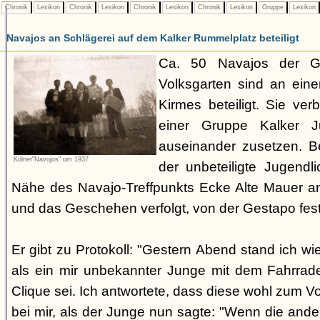
Chronik
Lexikon
Chronik
Lexikon
Chronik
Lexikon
Chronik
Lexikon
Gruppe
Lexikon
Navajos an Schlägerei auf dem Kalker Rummelplatz beteiligt
Ca. 50 Navajos der G
Volksgarten sind an eine
Kirmes beteiligt. Sie ve
einer Gruppe Kalker Ju
auseinander zusetzen. Be
Kölner"Navojos" um 1937
der unbeteiligte Jugendl
Nähe des Navajo-Treffpunkts Ecke Alte Mauer a
und das Geschehen verfolgt, von der Gestapo f
Er gibt zu Protokoll: "Gestern Abend stand ich wi
als ein mir unbekannter Junge mit dem Fahrrad
Clique sei. Ich antwortete, dass diese wohl zum V
bei mir, als der Junge nun sagte: "Wenn die and