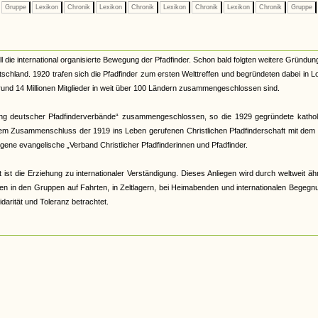
Gruppe
Lexikon
Chronik
Lexikon
Chronik
Lexikon
Chronik
Lexikon
Chronik
Gruppe
die international organisierte Bewegung der Pfadfinder. Schon bald folgten weitere Gründun
schland. 1920 trafen sich die Pfadfinder zum ersten Welttreffen und begründeten dabei in 
e rund 14 Millionen Mitglieder in weit über 100 Ländern zusammengeschlossen sind.
ing deutscher Pfadfinderverbände“ zusammengeschlossen, so die 1929 gegründete kathol
inem Zusammenschluss der 1919 ins Leben gerufenen Christlichen Pfadfinderschaft mit dem
ene evangelische „Verband Christlicher Pfadfinderinnen und Pfadfinder.
 ist die Erziehung zu internationaler Verständigung. Dieses Anliegen wird durch weltweit äh
n in den Gruppen auf Fahrten, in Zeltlagern, bei Heimabenden und internationalen Begegn
idarität und Toleranz betrachtet.