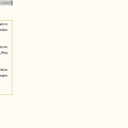
Lexikon
gen in
London
ische
 „Ring
nliche
ungen