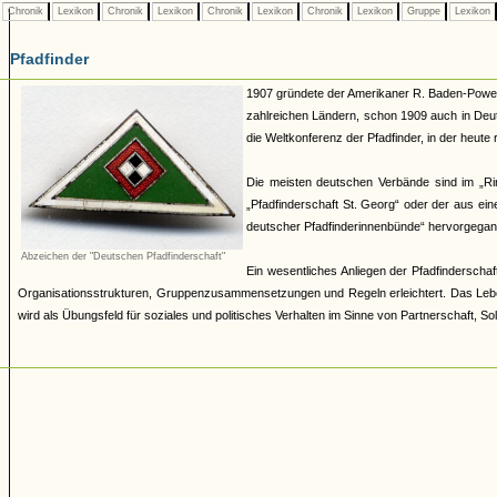
Chronik
Lexikon
Chronik
Lexikon
Chronik
Lexikon
Chronik
Lexikon
Gruppe
Lexikon
Pfadfinder
1907 gründete der Amerikaner R. Baden-Powell 
zahlreichen Ländern, schon 1909 auch in Deut
die Weltkonferenz der Pfadfinder, in der heut
Die meisten deutschen Verbände sind im „R
„Pfadfinderschaft St. Georg“ oder der aus e
deutscher Pfadfinderinnenbünde“ hervorgegang
Abzeichen der "Deutschen Pfadfinderschaft"
Ein wesentliches Anliegen der Pfadfinderschaft
Organisationsstrukturen, Gruppenzusammensetzungen und Regeln erleichtert. Das Lebe
wird als Übungsfeld für soziales und politisches Verhalten im Sinne von Partnerschaft, Sol