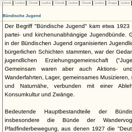
Chronik
Lexikon
Chronik
Lexikon
Chronik
Lexikon
Chronik
Lexikon
Gruppe
Lexikon
Bündische Jugend
Der Begriff "Bündische Jugend" kam etwa 1923 a
partei- und kirchenunabhängige Jugendbünde.
in der Bündischen Jugend organisierten Jugendli
bürgerlichen Schichten stammten, war der Geda
jugendlichen Erziehungsgemeinschaft ("Jug
Gemeinsam waren aber auch Aktions- und
Wanderfahrten, Lager, gemeinsames Musizieren, s
und Naturnähe, verbunden mit einer Ableh
Konsumkultur und Zwänge.
Bedeutende Hauptbestandteile der Bünd
insbesondere die Bünde der Wandervo
Pfadfinderbewegung, aus denen 1927 die "Deuts