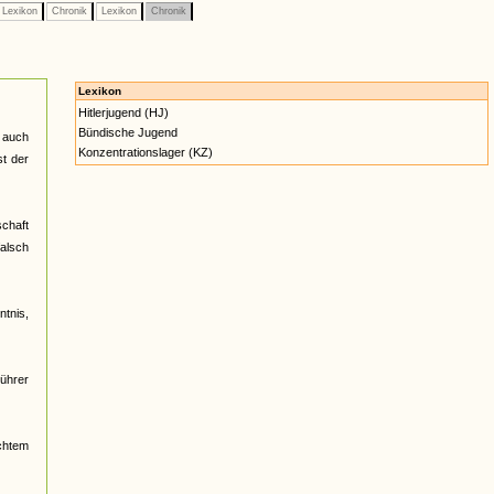
Lexikon
Chronik
Lexikon
Chronik
Lexikon
Hitlerjugend (HJ)
Bündische Jugend
r auch
Konzentrationslager (KZ)
st der
schaft
falsch
ntnis,
Führer
echtem