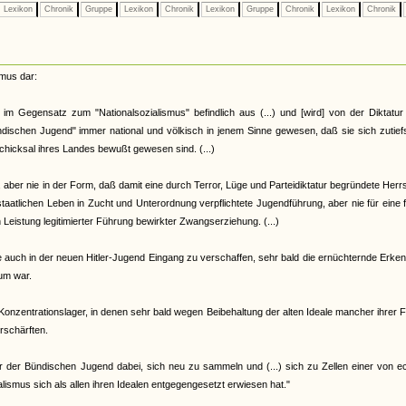
Lexikon
Chronik
Gruppe
Lexikon
Chronik
Lexikon
Gruppe
Chronik
Lexikon
Chronik
smus dar:
im Gegensatz zum "Nationalsozialismus" befindlich aus (...) und [wird] von der Diktatu
ndischen Jugend" immer national und völkisch in jenem Sinne gewesen, daß sie sich zutief
hicksal ihres Landes bewußt gewesen sind. (...)
 aber nie in der Form, daß damit eine durch Terror, Lüge und Parteidiktatur begründete Herr
atlichen Leben in Zucht und Unterordnung verpflichtete Jugendführung, aber nie für eine 
Leistung legitimierter Führung bewirkter Zwangserziehung. (...)
e auch in der neuen Hitler-Jugend Eingang zu verschaffen, sehr bald die ernüchternde Erken
um war.
e Konzentrationslager, in denen sehr bald wegen Beibehaltung der alten Ideale mancher ihrer 
rschärften.
der der Bündischen Jugend dabei, sich neu zu sammeln und (...) sich zu Zellen einer von 
lismus sich als allen ihren Idealen entgegengesetzt erwiesen hat."