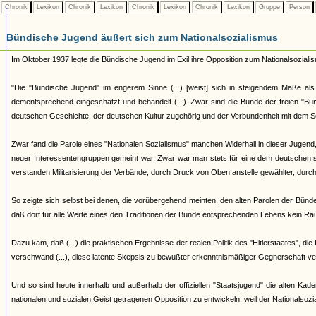
Chronik
Lexikon
Chronik
Lexikon
Chronik
Lexikon
Chronik
Lexikon
Gruppe
Person
Bündische Jugend äußert sich zum Nationalsozialismus
Im Oktober 1937 legte die Bündische Jugend im Exil ihre Opposition zum Nationalsoziali
"Die "Bündische Jugend" im engerem Sinne (...) [weist] sich in steigendem Maße als 
dementsprechend eingeschätzt und behandelt (...). Zwar sind die Bünde der freien "Bü
deutschen Geschichte, der deutschen Kultur zugehörig und der Verbundenheit mit dem Sc
Zwar fand die Parole eines "Nationalen Sozialismus" manchen Widerhall in dieser Jugend,
neuer Interessentengruppen gemeint war. Zwar war man stets für eine dem deutschen sta
verstanden Militarisierung der Verbände, durch Druck von Oben anstelle gewählter, durch 
So zeigte sich selbst bei denen, die vorübergehend meinten, den alten Parolen der Bünd
daß dort für alle Werte eines den Traditionen der Bünde entsprechenden Lebens kein Ra
Dazu kam, daß (...) die praktischen Ergebnisse der realen Politik des "Hitlerstaates", di
verschwand (...), diese latente Skepsis zu bewußter erkenntnismäßiger Gegnerschaft ve
Und so sind heute innerhalb und außerhalb der offiziellen "Staatsjugend" die alten Ka
nationalen und sozialen Geist getragenen Opposition zu entwickeln, weil der Nationalsozia