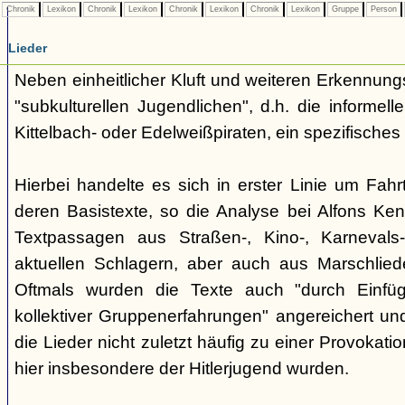
Chronik
Lexikon
Chronik
Lexikon
Chronik
Lexikon
Chronik
Lexikon
Gruppe
Person
Lieder
Neben einheitlicher Kluft und weiteren Erkennung
"subkulturellen Jugendlichen", d.h. die informe
Kittelbach- oder Edelweißpiraten, ein spezifisches 
Hierbei handelte es sich in erster Linie um Fahr
deren Basistexte, so die Analyse bei Alfons K
Textpassagen aus Straßen-, Kino-, Karnevals
aktuellen Schlagern, aber auch aus Marschlie
Oftmals wurden die Texte auch "durch Einfü
kollektiver Gruppenerfahrungen" angereichert und 
die Lieder nicht zuletzt häufig zu einer Provokat
hier insbesondere der Hitlerjugend wurden.