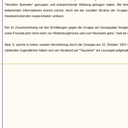
"Nerother Bummler" gesungen und entsprechende Kleidung getragen haben. Bei ihre
belastenden Informationen extrem zurück. Auch bei der sozialen Struktur der Gruppe 
Handwerksberufen sowie Arbeiter umfasst.
Der im Zusammenhang mit den Ermittlungen gegen die Gruppe am Georgsplatz festgeno
seine Freunde jetzt nicht mehr zur Hindenburgbrücke und zum Heumarkt gehe, "weil wir 
Alois S. spricht in seiner zweiten Vernehmung durch die Gestapo am 22. Oktober 1937 
zählenden Jugendlichen hätten sich am Vorabend am "Tauzieher" am Leystapel aufgehalt