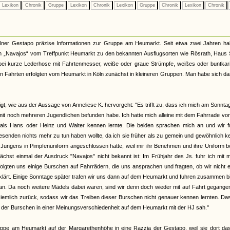
Lexikon
Chronik
Gruppe
Lexikon
Chronik
Lexikon
Gruppe
Chronik
Lexikon
Chronik
lner Gestapo präzise Informationen zur Gruppe am Heumarkt. Seit etwa zwei Jahren ha
enen „Navajos“ vom Treffpunkt Heumarkt zu den bekannten Ausflugsorten wie Rösrath, Haus
i kurze Lederhose mit Fahrtenmesser, weiße oder graue Strümpfe, weißes oder buntkari
en Fahrten erfolgten vom Heumarkt in Köln zunächst in kleineren Gruppen. Man habe sich d
t, wie aus der Aussage von Anneliese K. hervorgeht: "Es trifft zu, dass ich mich am Sonnta
t noch mehreren Jugendlichen befunden habe. Ich hatte mich alleine mit dem Fahrrade vo
als Hans oder Heinz und Walter kennen lernte. Die beiden sprachen mich an und wir f
wesenden nichts mehr zu tun haben wollte, da ich sie früher als zu gemein und gewöhnlich 
gen Jungens in Pimpfenuniform angeschlossen hatte, weil mir ihr Benehmen und ihre Uniform 
unächst einmal der Ausdruck "Navajos" nicht bekannt ist: Im Frühjahr des Js. fuhr ich mit 
ten uns einige Burschen auf Fahrrädern, die uns ansprachen und fragten, ob wir nicht e
rklärt. Einige Sonntage später trafen wir uns dann auf dem Heumarkt und fuhren zusammen b
t an. Da noch weitere Mädels dabei waren, sind wir denn doch wieder mit auf Fahrt gegange
iemlich zurück, sodass wir das Treiben dieser Burschen nicht genauer kennen lernten. Da
il der Burschen in einer Meinungsverschiedenheit auf dem Heumarkt mit der HJ sah."
ppe am Heumarkt auf der Margarethenhöhe in eine Razzia der Gestapo, weil sie dort das