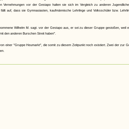
n Vernehmungen vor der Gestapo halten sie sich im Vergleich zu anderen Jugendliche
fällt auf, dass sie Gymnasiasten, kaufmännische Lehrlinge und Volksschüler bzw. Lehrli
mmene Wilhelm M. sagt. vor der Gestapo aus, er sei zu dieser Gruppe gestoßen, weil e
mit den anderen Burschen Streit haben".
von einer "Gruppe Heumarkt", die somit zu diesem Zeitpunkt noch existiert. Zwei der zur 
en.