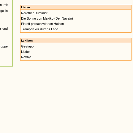
n mit
Lieder
nge in
Nerother Bummler
Die Sonne von Mexiko (Der Navajo)
Platoff preisen wir den Helden
r und
Trampen wir durchs Land
Lexikon
Gruppe
Gestapo
Lieder
Navajo