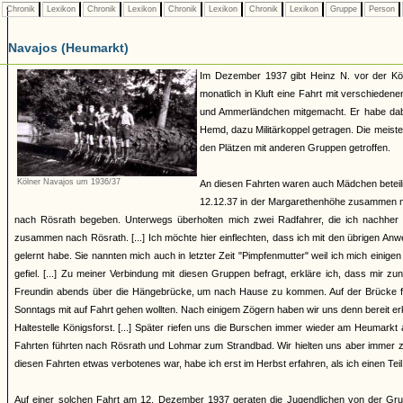
Chronik
Lexikon
Chronik
Lexikon
Chronik
Lexikon
Chronik
Lexikon
Gruppe
Person
Navajos (Heumarkt)
Im Dezember 1937 gibt Heinz N. vor der Kö
monatlich in Kluft eine Fahrt mit verschied
und Ammerländchen mitgemacht. Er habe dabe
Hemd, dazu Militärkoppel getragen. Die meist
den Plätzen mit anderen Gruppen getroffen.
Kölner Navajos um 1936/37
An diesen Fahrten waren auch Mädchen beteilig
12.12.37 in der Margarethenhöhe zusammen mi
nach Rösrath begeben. Unterwegs überholten mich zwei Radfahrer, die ich nachher 
zusammen nach Rösrath. [...] Ich möchte hier einflechten, dass ich mit den übrigen An
gelernt habe. Sie nannten mich auch in letzter Zeit "Pimpfenmutter" weil ich mich eini
gefiel. [...] Zu meiner Verbindung mit diesen Gruppen befragt, erkläre ich, dass mir z
Freundin abends über die Hängebrücke, um nach Hause zu kommen. Auf der Brücke folg
Sonntags mit auf Fahrt gehen wollten. Nach einigem Zögern haben wir uns denn bereit e
Haltestelle Königsforst. [...] Später riefen uns die Burschen immer wieder am Heumark
Fahrten führten nach Rösrath und Lohmar zum Strandbad. Wir hielten uns aber immer z
diesen Fahrten etwas verbotenes war, habe ich erst im Herbst erfahren, als ich einen Te
Auf einer solchen Fahrt am 12. Dezember 1937 geraten die Jugendlichen von der Gru