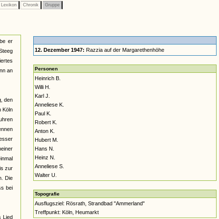
Lexikon
Chronik
Gruppe
be er
12. Dezember 1947:
Razzia auf der Margarethenhöhe
 Steeg
ertes
Personen
ann an
Heinrich B.
Willi H.
Karl J.
g, den
Anneliese K.
n Köln
Paul K.
uhren
Robert K.
kennen
Anton K.
besser
Hubert M.
meiner
Hans N.
Heinz N.
inmal
Anneliese S.
is zur
Walter U.
n. Die
ss bei
Topografie
Ausflugsziel: Rösrath, Strandbad "Ammerland"
Treffpunkt: Köln, Heumarkt
 Lied