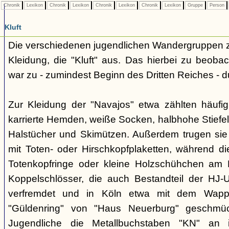
Chronik
Lexikon
Chronik
Lexikon
Chronik
Lexikon
Chronik
Lexikon
Gruppe
Person
Kluft
Die verschiedenen jugendlichen Wandergruppen ze
Kleidung, die "Kluft" aus. Das hierbei zu beo
war zu - zumindest Beginn des Dritten Reiches - du
Zur Kleidung der "Navajos" etwa zählten häufi
karrierte Hemden, weiße Socken, halbhohe Stiefel
Halstücher und Skimützen. Außerdem trugen sie 
mit Toten- oder Hirschkopfplaketten, während die
Totenkopfringe oder kleine Holzschühchen am 
Koppelschlösser, die auch Bestandteil der HJ-
verfremdet und in Köln etwa mit dem Wappe
"Güldenring" von "Haus Neuerburg" geschmück
Jugendliche die Metallbuchstaben "KN" an 