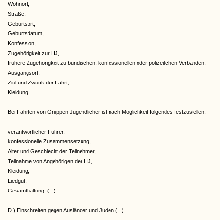
Wohnort,
Straße,
Geburtsort,
Geburtsdatum,
Konfession,
Zugehörigkeit zur HJ,
frühere Zugehörigkeit zu bündischen, konfessionellen oder polizeilichen Verbänden,
Ausgangsort,
Ziel und Zweck der Fahrt,
Kleidung.
Bei Fahrten von Gruppen Jugendlicher ist nach Möglichkeit folgendes festzustellen;
verantwortlicher Führer,
konfessionelle Zusammensetzung,
Alter und Geschlecht der Teilnehmer,
Teilnahme von Angehörigen der HJ,
Kleidung,
Liedgut,
Gesamthaltung. (...)
D.) Einschreiten gegen Ausländer und Juden (...)