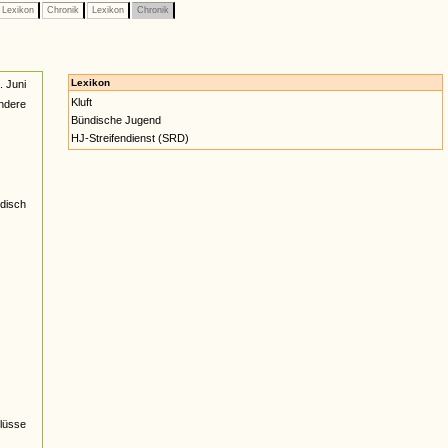
Lexikon
Chronik
Lexikon
Chronik
Lexikon
 Juni
Kluft
ndere
Bündische Jugend
HJ-Streifendienst (SRD)
ndisch
lüsse