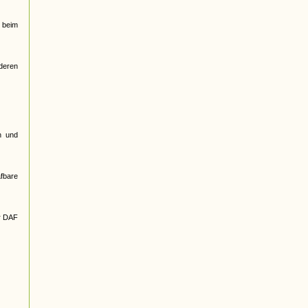
 beim
nderen
n und
afbare
r DAF