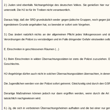
2.) Juden sind ebenfalls Nichtangehörige des deutschen Volkes. Sie genießen hier nur
unterstellt. Die HJ ist für ihr Treiben nicht verantwortlich.
Daraus folgt, daß der SRD grundsätzlich weder gegen jüdische Gruppen, noch gegen jüdis
irgendeinem Grunde angehalten hat, so beendet er sofort sein Vorgehen.
3.) Das ändert natürlich nichts an der allgemeinen Pflicht jedes Volksgenossen un
Verordnungen die Polizei zu verständigen und im Falle dringender Gefahr einstweilen selbs
E. Einschreiten in geschlossenen Räumen (...)
5.) Beim Einschreiten in wilden Übernachtungsstätten ist stets die Polizei zuzuziehen
Geschlechts.
HJ-Angehörige dürfen auch nicht in solchen Übernachtungsstätten übernachten, in de
Die Jugendlichen werden von der Polizei sofort getrennt. Gleichzeitig sind durch den GS
Derartige Maßnahmen können jedoch nur dann ergriffen werden, wenn durch die Art d
tatsächlich nachgewiesen wird.
6.) Jg, die sich in verbotenen Übernachtungsheimen aufhalten und die bei einer nur ge