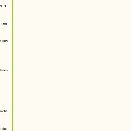
der HJ
en aus
e und
edenen
olche
en des