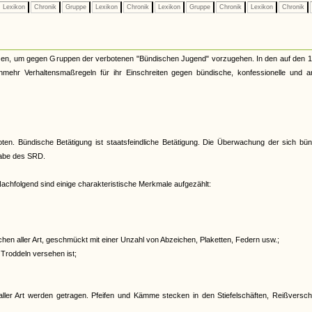
Lexikon
Chronik
Gruppe
Lexikon
Chronik
Lexikon
Gruppe
Chronik
Lexikon
Chronik
nzen, um gegen Gruppen der verbotenen "Bündischen Jugend" vorzugehen. In den auf den 1.
unmehr Verhaltensmaßregeln für ihr Einschreiten gegen bündische, konfessionelle und a
oten. Bündische Betätigung ist staatsfeindliche Betätigung. Die Überwachung der sich bü
gabe des SRD.
achfolgend sind einige charakteristische Merkmale aufgezählt:
en aller Art, geschmückt mit einer Unzahl von Abzeichen, Plaketten, Federn usw.;
 Troddeln versehen ist;
ller Art werden getragen. Pfeifen und Kämme stecken in den Stiefelschäften, Reißversch