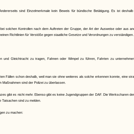
ndererseits sind Einzelmerkmale kein Beweis für bündische Betätigung. Es ist deshalb
ich bei solchen Kontrollen nach dem Auftreten der Gruppe, der Art der Ausweise oder aus a
emeinen Richtlinien für Verstöße gegen staatliche Gesetze und Verordnungen zu verständigen.
chen und Gleichtracht zu tragen, Fahnen oder Wimpel zu führen, Fahrten zu unternehme
isten Fällen schon deshalb, weil man sie ohne weiteres als solche erkennen konnte, eine str
en Maßnahmen sind der Polizei zu überlassen.
es gibt es nicht mehr. Ebenso gibt es keine Jugendgruppen der DAF. Die Werkscharen de
de Tatsachen sind zu melden.
ungen zu machen: