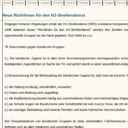
Chronik
Lexikon
Chronik
Lexikon
Chronik
Lexikon
Chronik
Lexikon
Gruppe
Person
Neue Richtlinien für den HJ-Streifendienst
Entgegen früheren Regelungen erhält der HJ-Streifendienst (SRD) erweiterte Kompete
1938 datierten neuen "Richtlinien für den HJ-Streifendienst" werden den Streifen n
oppositionelle Gruppen an die Hand gegeben. Dort heißt es u.a.:
"B. Einschreiten gegen bündische Gruppen
1.) Die bündische Jugend ist in allen ihren Erscheinungsformen reichsgesetzlich verb
betätigenden Jugendlichen ist Sache der HJ und gehört damit zu einer wesentlichen Auf
2.)Voraussetzung für die Bekämpfung der bündischen Jugend ist, daß man sie erkennt. N
a.) die Haltung ist lässig, unordentlich, unsauber;
b.) Haare und Kleidung sind ungepflegt;
c.) die Kopfbedeckung besteht häufig aus zerschnittenen Hüten und merkwürdigen Käppch
d.) als Schuhe tragen sie Bundschuhe oder Schaftstiefel mit sehr kurzer Hose, die oft mit
e.) an sonstiger Bekleidung sind karierte Hemden und bunte Halstücher hervorzuheben.
Der Gesamteindruck von bündischen Gruppen ist stets uneinheitlich. Fahrtenmesser a
befinden sich an allen möglichen und unmöglichen Stellen.