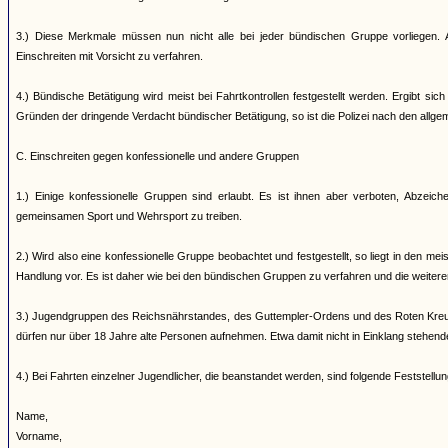
3.) Diese Merkmale müssen nun nicht alle bei jeder bündischen Gruppe vorliegen. A
Einschreiten mit Vorsicht zu verfahren.
4.) Bündische Betätigung wird meist bei Fahrtkontrollen festgestellt werden. Ergibt s
Gründen der dringende Verdacht bündischer Betätigung, so ist die Polizei nach den allg
C. Einschreiten gegen konfessionelle und andere Gruppen
1.) Einige konfessionelle Gruppen sind erlaubt. Es ist ihnen aber verboten, Abzei
gemeinsamen Sport und Wehrsport zu treiben.
2.) Wird also eine konfessionelle Gruppe beobachtet und festgestellt, so liegt in den me
Handlung vor. Es ist daher wie bei den bündischen Gruppen zu verfahren und die weiter
3.) Jugendgruppen des Reichsnährstandes, des Guttempler-Ordens und des Roten Kreuz
dürfen nur über 18 Jahre alte Personen aufnehmen. Etwa damit nicht in Einklang stehen
4.) Bei Fahrten einzelner Jugendlicher, die beanstandet werden, sind folgende Feststell
Name,
Vorname,