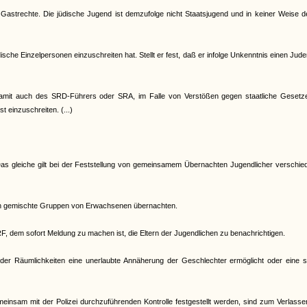
 Gastrechte. Die jüdische Jugend ist demzufolge nicht Staatsjugend und in keiner Weise 
che Einzelpersonen einzuschreiten hat. Stellt er fest, daß er infolge Unkenntnis einen Jud
d damit auch des SRD-Führers oder SRA, im Falle von Verstößen gegen staatliche Gesetz
t einzuschreiten. (...)
. Das gleiche gilt bei der Feststellung von gemeinsamem Übernachten Jugendlicher verschi
nen gemischte Gruppen von Erwachsenen übernachten.
RF, dem sofort Meldung zu machen ist, die Eltern der Jugendlichen zu benachrichtigen.
er Räumlichkeiten eine unerlaubte Annäherung der Geschlechter ermöglicht oder eine s
meinsam mit der Polizei durchzuführenden Kontrolle festgestellt werden, sind zum Verlass