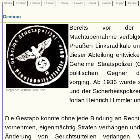
Chronik
Lexikon
Chronik
Lexikon
Chronik
Lexikon
Chronik
Lexikon
Gruppe
Person
Gestapo
Bereits vor der nat
Machtübernahme verfolgte 
Preußen Linksradikale u
dieser Abteilung entwicke
Geheime Staatspolizei (
politischen Gegner de
vorging. Ab 1936 wurde si
und der Sicherheitspolize
Siegel der Gestapo-Stelle Köln
fortan Heinrich Himmler u
Die Gestapo konnte ohne jede Bindung an Rech
vornehmen, eigenmächtig Strafen verhängen und
Änderung von Gerichtsurteilen verlangen. Wi