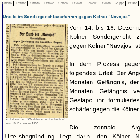
Chronik
Lexikon
Chronik
Lexikon
Chronik
Lexikon
Chronik
Lexikon
Gruppe
Person
Urteile im Sondergerichtsverfahren gegen Kölner "Navajos"
Vom 14. bis 16. Dezemb
Kölner Sondergericht z
gegen Kölner "Navajos" sta
In dem Prozess gege
folgendes Urteil: Der Ang
Monaten Gefängnis, der
Monaten Gefängnis ver
Gestapo ihr formulierte
schärfer gegen die Kölne
Artikel aus dem "Westdeutschen Beobachter"
vom 18. Dezember 1937
Die zentrale Argum
Urteilsbegründung liegt darin, den Kölner N